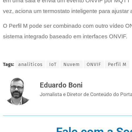
em uma sala e envia um evento ONVIF por MQTT pa
vez, aciona um termostato inteligente para ajustar
O Perfil M pode ser combinado com outro vídeo ON
sistema integrado baseado em interfaces ONVIF.
Tags:
analíticos
IoT
Nuvem
ONVIF
Perfil M
Eduardo Boni
Jornalista e Diretor de Conteúdo do Porta
Fale com a Se