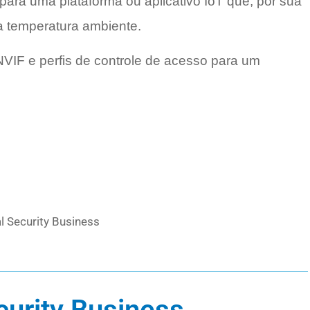
ra uma plataforma ou aplicativo IoT que, por sua
 a temperatura ambiente.
VIF e perfis de controle de acesso para um
l Security Business
curity Business