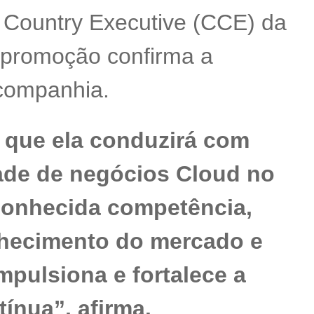
f Country Executive (CCE) da
a promoção confirma a
 companhia.
 que ela conduzirá com
ade de negócios Cloud no
econhecida competência,
nhecimento do mercado e
mpulsiona e fortalece a
ínua”, afirma.