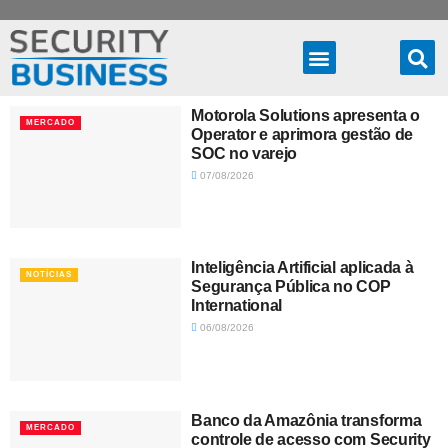
Produtos & Soluções
Motorola Solutions apresenta o
MERCADO
Operator e aprimora gestão de
SOC no varejo
07/08/2026
Inteligência Artificial aplicada à
NOTÍCIAS
Segurança Pública no COP
International
06/08/2026
Banco da Amazônia transforma
MERCADO
controle de acesso com Security