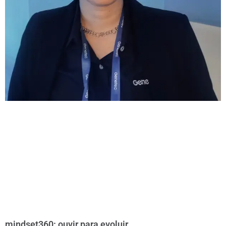
mindset360: ouvir para evoluir