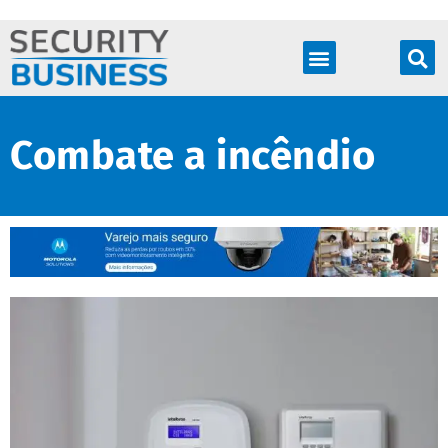
Produtos & Soluções
Combate a incêndio