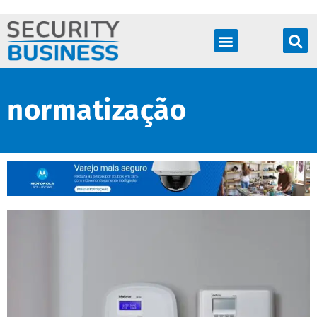
Produtos & Soluções
normatização