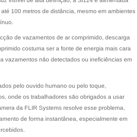
 visível de alta definição, a Si124 é alimentada
 a até 100 metros de distância, mesmo em ambientes
tínuo.
tecção de vazamentos de ar comprimido, descarga
primido costuma ser a fonte de energia mais cara
o a vazamentos não detectados ou ineficiências em
tados pelo ouvido humano ou pelo toque,
os, onde os trabalhadores são obrigados a usar
câmera da FLIR Systems resolve esse problema,
zamento de forma instantânea, especialmente em
ercebidos.