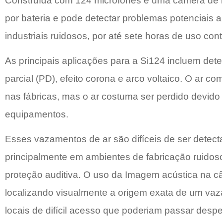
Construída com 124 microfones e uma câmera de luz
por bateria e pode detectar problemas potenciais
industriais ruidosos, por até sete horas de uso con
As principais aplicações para a Si124 incluem de
parcial (PD), efeito corona e arco voltaico.
O ar com
nas fábricas, mas o ar costuma ser perdido devid
equipamentos.
Esses vazamentos de ar são difíceis de ser detec
principalmente em ambientes de fabricação ruidos
proteção auditiva. O uso da Imagem acústica na 
localizando visualmente a origem exata de um va
locais de difícil acesso que poderiam passar desp