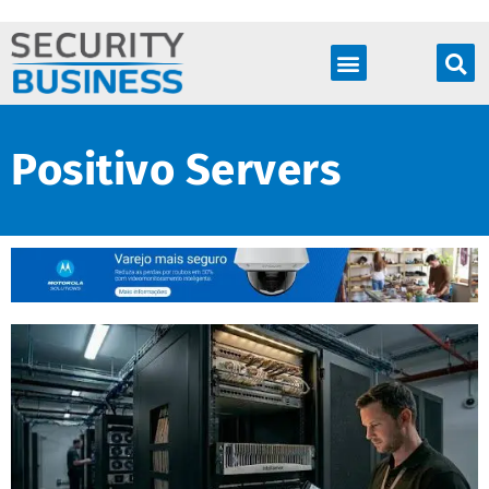
Produtos & Soluções
Positivo Servers