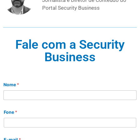
Jornalista e Diretor de Conteúdo do
Portal Security Business
Fale com a Security
Business
Nome
*
Fone
*
E-mail
*