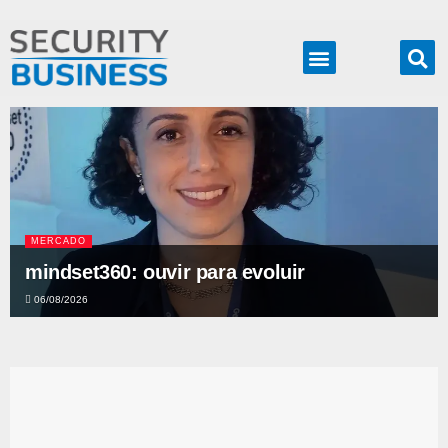
Produtos & Soluções
MERCADO
mindset360: ouvir para evoluir
06/08/2026